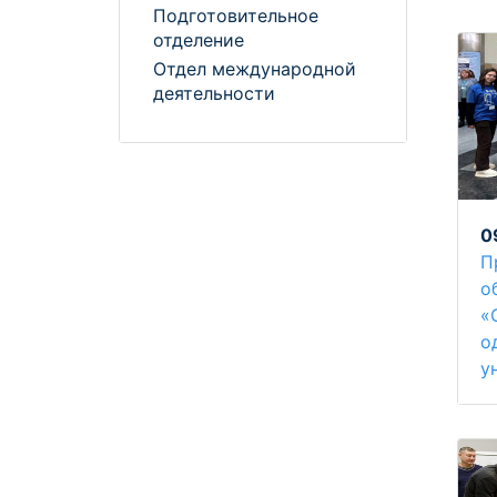
Подготовительное
отделение
Отдел международной
деятельности
0
П
о
«
о
у