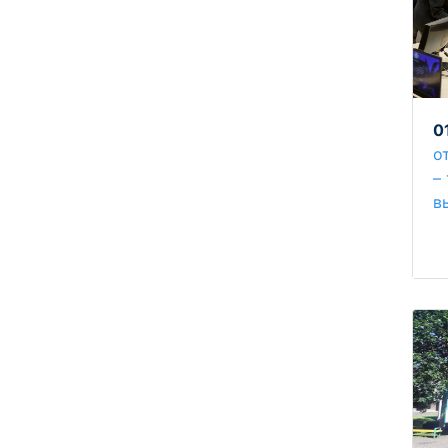
0
о
–
в