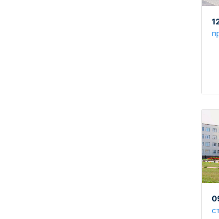
1
п
0
с