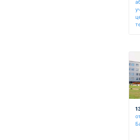
а
у
ц
т
1
о
Б