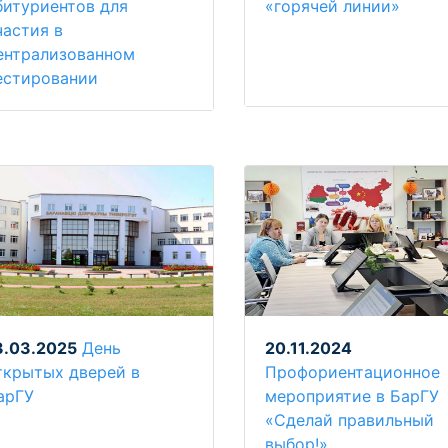
битуриентов для
«горячей линии»
частия в
ентрализованном
естировании
3.03.2025
День
20.11.2024
ткрытых дверей в
Профориентационное
арГУ
мероприятие в БарГУ
«Сделай правильный
выбор!»