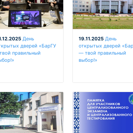
1.12.2025
День
19.11.2025
День
ткрытых дверей «БарГУ
открытых дверей «Ба
 твой правильный
— твой правильный
ыбор!»
выбор!»