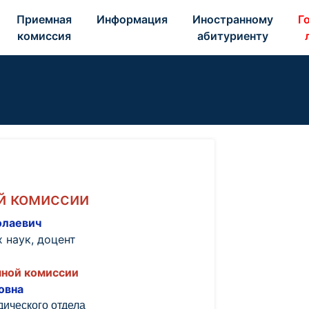
Приемная 
Информация 
Иностранному 
Го
комиссия 
абитуриенту 
й комиссии
олаевич
 наук, доцент
мной комиссии
овна
дического отдела