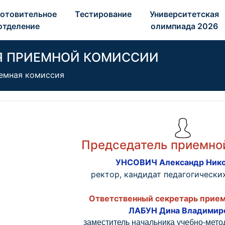
отовительное 
Тестирование 
Университетская 
отделение 
олимпиада 2026 
Я ПРИЕМНОЙ КОМИССИИ
емная комиссия
Председатель приемно
УНСОВИЧ Александр Ник
ректор, кандидат педагогических
Ответственный секретарь прие
ЛАБУН Дина Владимир
заместитель начальника учебно-мето