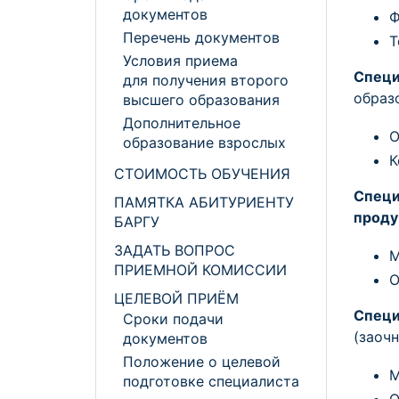
документов
Ф
Перечень документов
Т
Условия приема
Спец
для получения второго
образ
высшего образования
Дополнительное
О
образование взрослых
К
СТОИМОСТЬ ОБУЧЕНИЯ
Специ
ПАМЯТКА АБИТУРИЕНТУ
прод
БАРГУ
ЗАДАТЬ ВОПРОС
М
ПРИЕМНОЙ КОМИССИИ
О
ЦЕЛЕВОЙ ПРИЁМ
Специ
Сроки подачи
(заоч
документов
Положение о целевой
М
подготовке специалиста