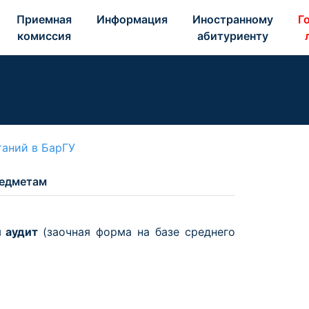
Приемная 
Информация 
Иностранному 
Го
комиссия 
абитуриенту 
таний в БарГУ
редметам
и аудит
(заочная форма на базе среднего