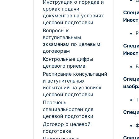
О
Инструкция о порядке и
сроках подачи
Спец
документов на условиях
Иност
целевой подготовки
Вопросы к
Р
вступительным
экзаменам по целевым
Специ
договорам
Иност
Контрольные цифры
целевого приема
Б
Расписание консультаций
Спец
и вступительных
изобр
испытаний на условиях
целевой подготовки
Т
Перечень
специальностей для
Специ
целевой подготовки
Договор о целевой
Ф
подготовке
Специ