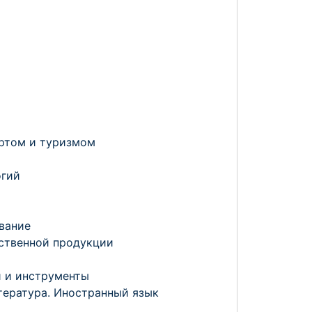
ортом и туризмом
огий
вание
ственной продукции
 и инструменты
тература. Иностранный язык