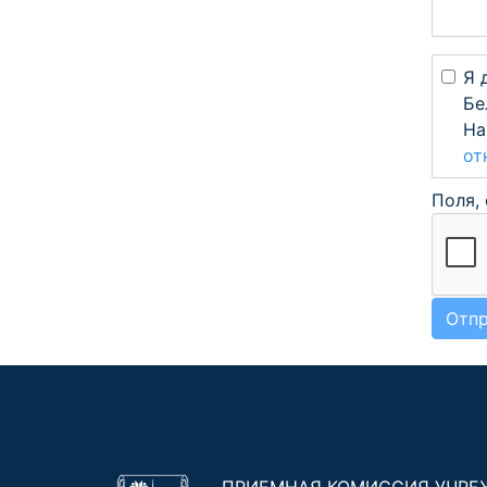
Я 
Бе
На
от
Поля,
Отпр