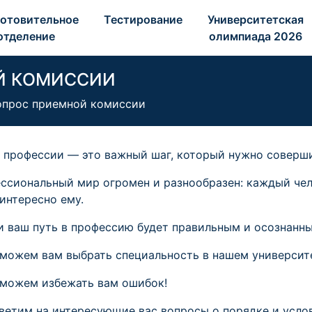
отовительное 
Тестирование 
Университетская 
отделение 
олимпиада 2026 
Й КОМИССИИ
опрос приемной комиссии
 профессии — это важный шаг, который нужно соверши
ссиональный мир огромен и разнообразен: каждый чело
 интересно ему.
и ваш путь в профессию будет правильным и осознанн
можем вам выбрать специальность в нашем университ
можем избежать вам ошибок!
ветим на интересующие вас вопросы о порядке и усло