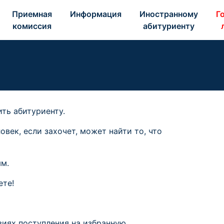
Приемная 
Информация 
Иностранному 
Го
комиссия 
абитуриенту 
ть абитуриенту.
век, если захочет, может найти то, что
ым.
ете!
виях поступления на избранную