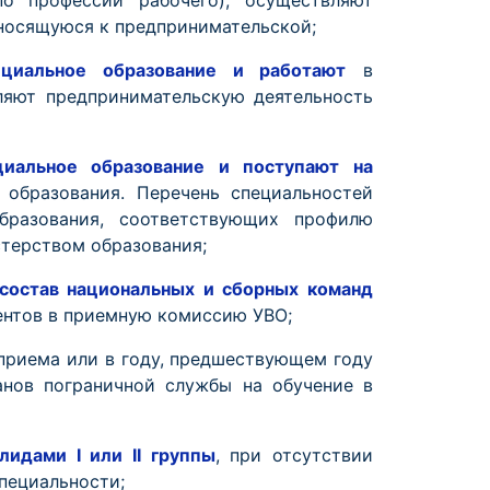
 профессии рабочего), осуществляют
тносящуюся к предпринимательской;
ециальное образование и работают
в
ляют предпринимательскую деятельность
иальное образование и поступают на
 образования. Перечень специальностей
образования, соответствующих профилю
стерством образования;
состав национальных и сборных команд
ентов в приемную комиссию УВО;
 приема или в году, предшествующем году
анов пограничной службы на обучение в
лидами I или II группы
, при отсутствии
пециальности;