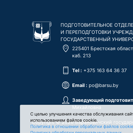
ПОДГОТОВИТЕЛЬНОЕ ОТДЕЛ
И ПЕРЕПОДГОТОВКИ УЧРЕЖД
ГОСУДАРСТВЕННЫЙ УНИВЕР
225401 Брестская область
каб. 213
Tel :
+375 163 64 36 37
Email :
po@barsu.by
Заведующий подготовит
Михайловна
С целью улучшения качества обслуживания сай
использованием файлов cookie.
Copyright © 2026 Барановичский государ
Политика в отношении обработки файлов cooki
Политика обработки персональных данных