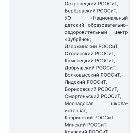
Островецкий РООСиТ,
Берёзовский РООСиТ,
УО «Национальный
детский образовательно-
оздоровительный центр
«Зубрёнок;
Дзержинский РООСиТ,
Столинский РООСиТ,
Каменецкий РООСиТ,
Добрушский РООСиТ,
Волковысский РООСиТ,
Лидский РООСиТ,
Борисовский РООСиТ,
Сморгоньский РООСиТ,
Молчадская школа-
интернат;
Кобринский РООСиТ,
Минский РООСиТ,
Крупский РООСиТ.