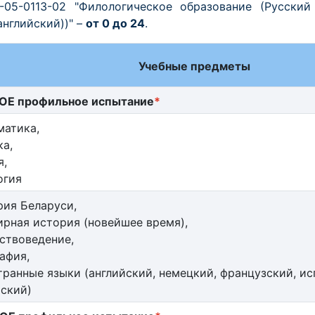
-05-0113-02 "Филологическое образование (Русски
английский))" –
от 0 до 24
.
Учебные предметы
ОЕ профильное испытание
*
матика,
а,
я,
огия
рия Беларуси,
рная история (новейшее время),
ствоведение,
афия,
ранные языки (английский, немецкий, французский, ис
ский)