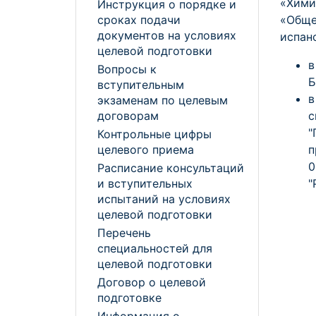
«Хим
Инструкция о порядке и
«Обще
сроках подачи
документов на условиях
испан
целевой подготовки
в
Вопросы к
Б
вступительным
в
экзаменам по целевым
с
договорам
"
Контрольные цифры
п
целевого приема
0
Расписание консультаций
"
и вступительных
испытаний на условиях
целевой подготовки
Перечень
специальностей для
целевой подготовки
Договор о целевой
подготовке