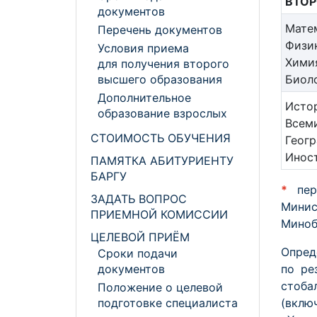
ВТОР
документов
Мате
Перечень документов
Физик
Условия приема
Хими
для получения второго
Биол
высшего образования
Дополнительное
Исто
образование взрослых
Всеми
СТОИМОСТЬ ОБУЧЕНИЯ
Геогр
Иност
ПАМЯТКА АБИТУРИЕНТУ
БАРГУ
*
перв
ЗАДАТЬ ВОПРОС
Минис
ПРИЕМНОЙ КОМИССИИ
Миноб
ЦЕЛЕВОЙ ПРИЁМ
Опред
Сроки подачи
по ре
документов
стоба
Положение о целевой
(вклю
подготовке специалиста