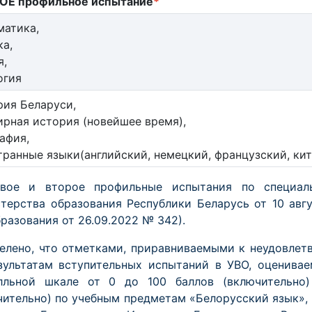
ОЕ профильное испытание
*
матика,
а,
я,
огия
рия Беларуси,
рная история (новейшее время),
афия,
ранные языки(английский, немецкий, французский, ки
ое и второе профильные испытания по специал
терства образования Республики Беларусь от 10 авгу
разования от 26.09.2022 № 342).
елено, что отметками, приравниваемыми к неудовлет
зультатам вступительных испытаний в УВО, оценивае
лльной шкале от 0 до 100 баллов (включительно
чительно) по учебным предметам «Белорусский язык», 